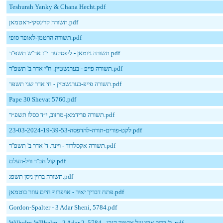
Teshurah Yanky & Chana Hecht.pdf
תשורה קרינסקי-ראטמאן.pdf
תשורה הרטמן-לאופר סופי.pdf
תשורה ניומאן - ליפסקער. י''ז אד''ש תשפ''ד.pdf
תשורה פייפ - בערנשטיין. ח''י אדר ב' תשפ''ד.pdf
תשורה פייפ-בערנשטיין - חי אדר שני תשפד.pdf
Pape 30 Shevat 5760.pdf
תשורה פרידמאן-מרזוב, י״ד כסלו תשפ״ד.pdf
23-03-2024-19-39-53-לקט-פורים-תורה-להדפסה.pdf
תשורה אקסלרוד - ויינר. ד' אדר ב' תשפ''ד.pdf
קול חב''ד וויל-העלם.pdf
תשורה ברוין ניסן תשפג.pdf
פתח דבריך יאיר - אויפרוף חיים עוזר בוטמאן.pdf
Gordon-Spalter - 3 Adar Sheni, 5784.pdf
Wilhelm-WIlhelm - 2 Adar 2, 5784 - ר' ברוך אביו של אדמור הזקן .pdf