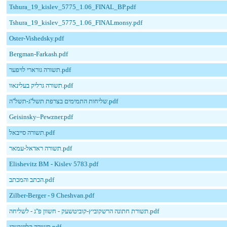
Tshura_19_kislev_5775_1.06_FINAL_BP.pdf
Tshura_19_kislev_5775_1.06_FINALmonsy.pdf
Oster-Vishedsky.pdf
Bergman-Farkash.pdf
תשורה גורארי לויפער.pdf
תשורה גרליק בעלינאוו.pdf
שליחות התמימים בצרפת תשל''ג-תשל''ה.pdf
Geisinsky–Pewzner.pdf
תשורה סייבאל.pdf
תשורה ראדאל-עמאר.pdf
Elishevitz BM - Kislev 5783.pdf
הכתב והמכתב.pdf
Zilber-Berger - 9 Cheshvan.pdf
תשורת חתונה הרשקוביץ-קוביטשעק - חשוון פ''ג - לשליחה.pdf
תשורה קליינבערג.pdf