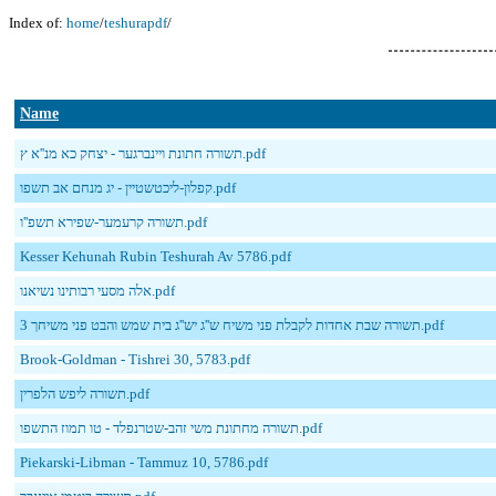
Index of:
home
/
teshurapdf
/
Name
תשורה חתונת ויינברגער - יצחק כא מנ''א ץ.pdf
קפלון-ליכטשטיין - יג מנחם אב תשפו.pdf
תשורה קרעמער-שפירא תשפ''ו.pdf
Kesser Kehunah Rubin Teshurah Av 5786.pdf
אלה מסעי רבותינו נשיאנו.pdf
תשורה שבת אחדות לקבלת פני משיח ש''ג יש''ג בית שמש והבט פני משיחך 3.pdf
Brook-Goldman - Tishrei 30, 5783.pdf
תשורה ליפש הלפרין.pdf
תשורה מחתונת משי זהב-שטרנפלד - טו תמוז התשפו.pdf
Piekarski-Libman - Tammuz 10, 5786.pdf