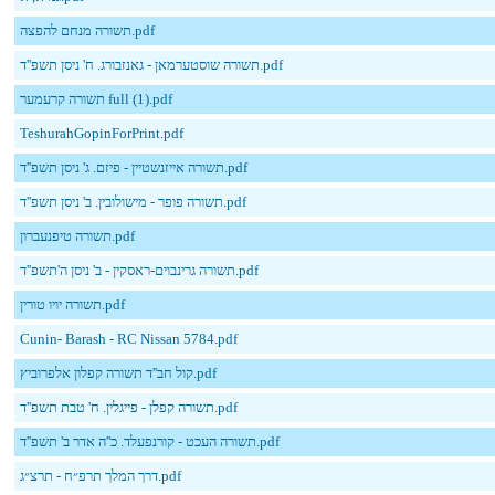
תשורה מנחם להפצה.pdf
תשורה שוסטערמאן - גאנזבורג. ח' ניסן תשפ''ד.pdf
תשורה קרעמער full (1).pdf
TeshurahGopinForPrint.pdf
תשורה אייזנשטיין - פיזם. ג' ניסן תשפ''ד.pdf
תשורה פופר - מישולובין. ב' ניסן תשפ''ד.pdf
תשורה טיפנעברון.pdf
תשורה גרינבוים-ראסקין - ב' ניסן ה'תשפ''ד.pdf
תשורה יויו טורין.pdf
Cunin- Barash - RC Nissan 5784.pdf
קול חב''ד תשורה קפלון אלפרוביץ.pdf
תשורה קפלן - פייגלין. ח' טבת תשפ''ד.pdf
תשורה העכט - קורנפעלד. כ''ה אדר ב' תשפ''ד.pdf
דרך המלך תרפ״ח - תרצ״ג.pdf