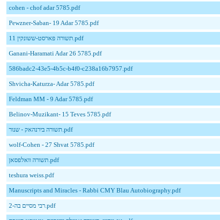
cohen - chof adar 5785.pdf
Pewzner-Saban- 19 Adar 5785.pdf
תשורה פארסט-ששונקין 11.pdf
Ganani-Haramati Adar 26 5785.pdf
586badc2-43e5-4b5c-b4f0-c238a16b7957.pdf
Shvicha-Katurza- Adar 5785.pdf
Feldman MM - 9 Adar 5785.pdf
Belinov-Muzikant- 15 Teves 5785.pdf
תשורה בירנהאק - שנור.pdf
wolf-Cohen - 27 Shvat 5785.pdf
תשורה וואלפסאן.pdf
teshura weiss.pdf
Manuscripts and Miracles - Rabbi CMY Blau Autobiography.pdf
רבי מסיים בה-2.pdf