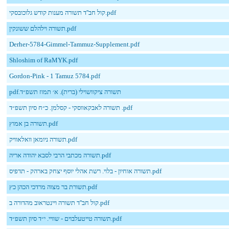
קול חב''ד תשורה מענות קודש גלוכובסקי.pdf
תשורה וילהלם ששונקין.pdf
Derher-5784-Gimmel-Tammuz-Supplement.pdf
Shloshim of RaMYK.pdf
Gordon-Pink - 1 Tamuz 5784.pdf
‎⁨תשורה ציקוושוילי (ברית). א׳ תמוז תשפ״ד.pdf
תשורה לאבקאווסקי - קסלמן. כ״ח סיון תשפ״ד .pdf
תשורה בן אמוץ.pdf
תשורה ניומאן וואלאוויק.pdf
תשורה מכתבי הרבי לסבא יהודה אריה.pdf
תשורה אוחיון - בלוי. רשת אהלי יוסף יצחק בארהק - תדפיס.pdf
תשורת בר מצוה מרדכי הכהן כץ.pdf
קול חב''ד תשורה ויינטראוב מהדורה ב.pdf
תשורה טייטעלבוים - שוויי. י״ד סיון תשפ״ד.pdf