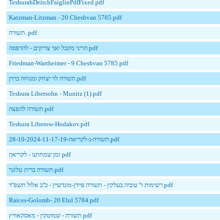
TeshurahDeitchFaiglinPdfFixed.pdf
Katzman-Litzman - 20 Cheshvan 5785.pdf
תשורה..pdf
הריני מקבל ואך צדיקים - להדפסה.pdf
Friedman-Wartheimer - 9 Cheshvan 5785.pdf
תשורה לוי יצחק ומנוחה ברוין.pdf
Teshura Libersohn - Munitz (1).pdf
תשורה להפצה.pdf
Teshura Liberow-Hodakov.pdf
28-10-2024-11-17-19-תשורה-ג-לקריאה.pdf
זמן שמחתנו - לקריאה.pdf
תשורה ברית טלזנר.pdf
רשימות ר' טוביה בעלקין - תשורה פיידן-מונדשיין - כ''ב אלול תשפ''ד.pdf
Raices-Golomb- 20 Elul 5784.pdf
תשורה - שמוטקין - מאסקאוויץ.pdf