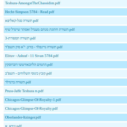
Teshura-AmongstTheChassidim.pdf
Hecht-Simpson 5784 - Read.pdf
תשורה סגל-קאליפא.pdf
תשורת חתונת מנחם מענדל ואסתר שיינדל שיף.pdf
תשורה תספורת-3.pdf
תשורה גרינפלד - בורגן. י''א סיון תשפ''ד.pdf
Elituv - Ashraf - 11 Sivan 5784.pdf
התמים הליובאוויטשי דוברוסקין.pdf
קובץ כינוסי השלוחים - תשפ''ב.pdf
תשורה ברנדלר.pdf
Pruss-Jaffe Teshura rs.pdf
Chicagos-Glimpse-Of-Royalty-1.pdf
Chicagos-Glimpse-Of-Royalty.pdf
Oberlander-Itzinger.pdf
גנזיא, א.pdf