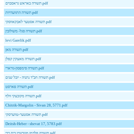
תשורה באראש גראסבוים.pdf
תשורה התוועדויות.pdf
תשורה אסטער לאבקאווסקי.pdf
תשורה סגל- משולובין.pdf
levi Garelik.pdf
תשורה מאן.pdf
תשורה מאצקין קפלן.pdf
תשורה סימפסון-גורארי.pdf
תשורה חב''ד נתניה - יובל שנים.pdf
תשורה פארסט.pdf
תשורה מקובצקי וולף.pdf
Chitrik-Margolin - Sivan 28, 5771.pdf
תשורה אסטער-טווערסקי.pdf
Deitsh-Heber - shevat 17, 5783.pdf
תשורה פלדמן מונדשיין בית רבי.pdf