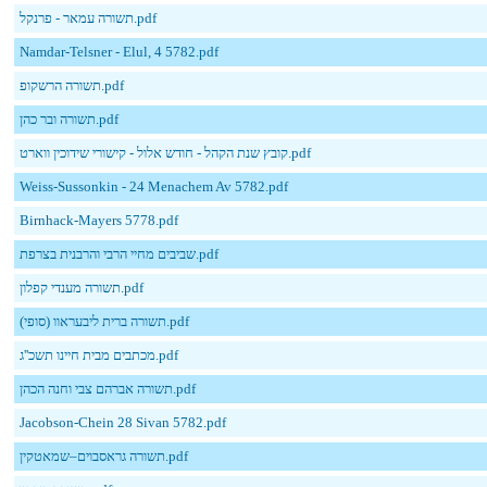
תשורה עמאר - פרנקל.pdf
Namdar-Telsner - Elul, 4 5782.pdf
תשורה הרשקופ.pdf
תשורה ובר כהן.pdf
קובץ שנת הקהל - חודש אלול - קישורי שידוכין ווארט.pdf
Weiss-Sussonkin - 24 Menachem Av 5782.pdf
Birnhack-Mayers 5778.pdf
שביבים מחיי הרבי והרבנית בצרפת.pdf
תשורה מענדי קפלון.pdf
תשורה ברית ליבעראוו (סופי).pdf
מכתבים מבית חיינו תשכ''ג.pdf
תשורה אברהם צבי וחנה הכהן.pdf
Jacobson-Chein 28 Sivan 5782.pdf
תשורה גראסבוים–שמאטקין.pdf