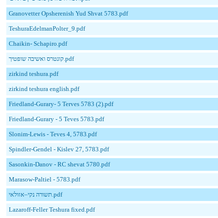
Granovetter Opsherenish Yud Shvat 5783.pdf
TeshuraEdelmanPolter_9.pdf
Chaikin- Schapiro.pdf
קונטרס ואשיבה שופטיך.pdf
zirkind teshura.pdf
zirkind teshura english.pdf
Friedland-Gurary- 5 Terves 5783 (2).pdf
Friedland-Gurary - 5 Teves 5783.pdf
Slonim-Lewis - Teves 4, 5783.pdf
Spindler-Gendel - Kislev 27, 5783.pdf
Sasonkin-Danov - RC shevat 5780.pdf
Marasow-Paltiel - 5783.pdf
תשורה נקי–אזולאי.pdf
Lazaroff-Feller Teshura fixed.pdf