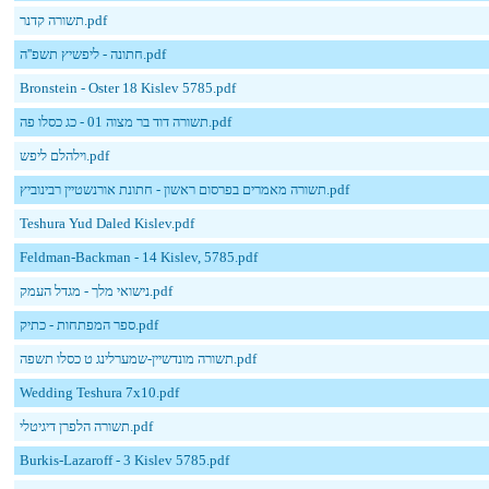
תשורה קדנר.pdf
חתונה - ליפשיץ תשפ''ה.pdf
Bronstein - Oster 18 Kislev 5785.pdf
תשורה דוד בר מצוה 01 - כג כסלו פה.pdf
וילהלם ליפש.pdf
תשורה מאמרים בפרסום ראשון - חתונת אורנשטיין רבינוביץ.pdf
Teshura Yud Daled Kislev.pdf
Feldman-Backman - 14 Kislev, 5785.pdf
נישואי מלך - מגדל העמק.pdf
ספר המפתחות - כתיק.pdf
תשורה מונדשיין-שמערלינג ט כסלו תשפה.pdf
Wedding Teshura 7x10.pdf
תשורה הלפרן דיגיטלי.pdf
Burkis-Lazaroff - 3 Kislev 5785.pdf