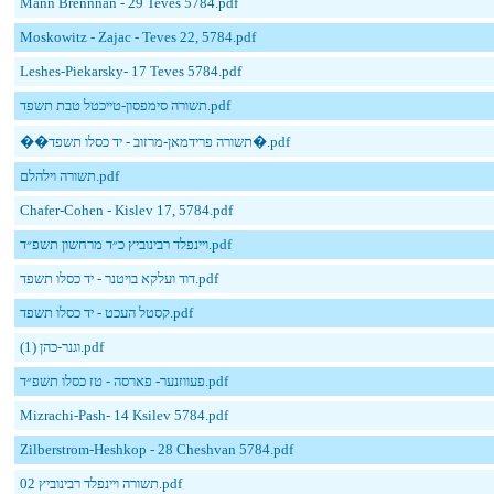
Mann Brennnan - 29 Teves 5784.pdf
Moskowitz - Zajac - Teves 22, 5784.pdf
Leshes-Piekarsky- 17 Teves 5784.pdf
תשורה סימפסון-טייכטל טבת תשפד.pdf
��תשורה פרידמאן-מרזוב - יד כסלו תשפד�.pdf
תשורה וילהלם.pdf
Chafer-Cohen - Kislev 17, 5784.pdf
ויינפלד רבינוביץ כ״ד מרחשון תשפ״ד.pdf
דוד ועלקא בויטנר - יד כסלו תשפד.pdf
קסטל העכט - יד כסלו תשפד.pdf
וגנר-כהן (1).pdf
פעווזנער- פארסה - טז כסלו תשפ״ד.pdf
Mizrachi-Pash- 14 Ksilev 5784.pdf
Zilberstrom-Heshkop - 28 Cheshvan 5784.pdf
תשורה ויינפלד רבינוביץ 02.pdf