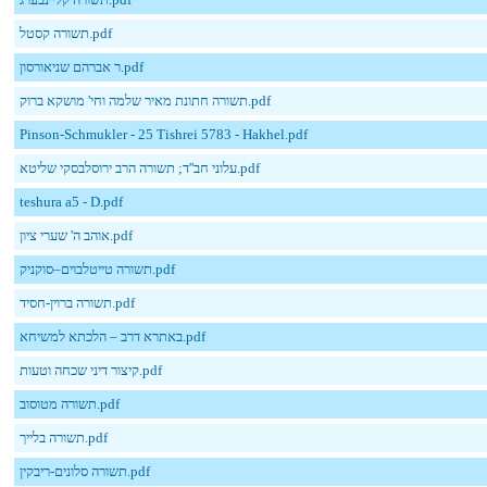
תשורה קסטל.pdf
ר אברהם שניאורסון.pdf
תשורה חתונת מאיר שלמה וחי' מושקא ברוק.pdf
Pinson-Schmukler - 25 Tishrei 5783 - Hakhel.pdf
עלוני חב''ד; תשורה הרב ירוסלבסקי שליטא.pdf
teshura a5 - D.pdf
אוהב ה' שערי ציון.pdf
תשורה טייטלבוים–סוקניק.pdf
תשורה ברוין-חסיד.pdf
באתרא דרב – הלכתא למשיחא.pdf
קיצור דיני שכחה וטעות.pdf
תשורה מטוסוב.pdf
תשורה בלייך.pdf
תשורה סלונים-ריבקין.pdf