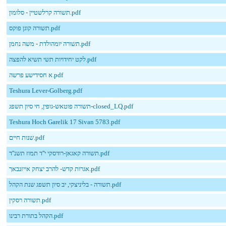
תשורה קרלשטיין - סלומון.pdf
תשורה קוגן פוקס.pdf
תשורה יומהולדת - משה נחמן.pdf
לקט יחידויות תשי תשיא להפצה.pdf
א חסידישע פרשה.pdf
Teshura Lever-Golberg.pdf
תשורה פוטאש-גופין, חי סיון תשפג-closed_LQ.pdf
Teshura Hoch Garelik 17 Sivan 5783.pdf
שנות חיים.pdf
תשורה קאגאן-רודסקי י''ד תמוז תשנ''ד.pdf
אגרות קדש- להרב יצחק אייזנבאך.pdf
תשורה - בליניצקי, יב סיון תשפג שנת הקהל.pdf
תשורה רסקין.pdf
הקהל בתורת רבינו.pdf