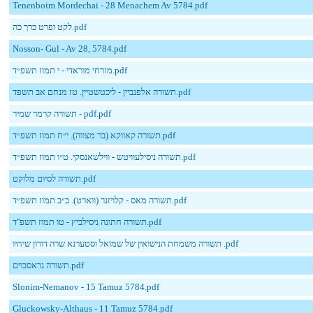
Tenenboim Mordechai - 28 Menachem Av 5784.pdf
לקט ופרט כרך כה.pdf
Nosson- Gul - Av 28, 5784.pdf
מזרחי מוראדי - י תמוז תשפ״ד.pdf
תשורה אלפנביין - ליכטשטיין. טז מנחם אב תשפד.pdf
תשורה קרמר שמיר - pdf.pdf
תשורה קאווקא (בר מצווה). י״ח תמוז תשפ״ד.pdf
תשורה ניסילעוויטש - ווילשאנסקי. ט״ו תמוז תשפ״ד.pdf
תשורה לסיום מלוקט.pdf
תשורה מאס - קלויזנר (ווארט). כ״ב תמוז תשפ״ד.pdf
תשורה חתונה ניסילביץ - טו תמוז תשפ''ד.pdf
תשורה משמחת הנישואין של שמואל וסטערנא שרה דורון שיחיו .pdf
תשורה גראסבוים.pdf
Slonim-Nemanov - 15 Tamuz 5784.pdf
Gluckowsky-Althaus - 11 Tamuz 5784.pdf