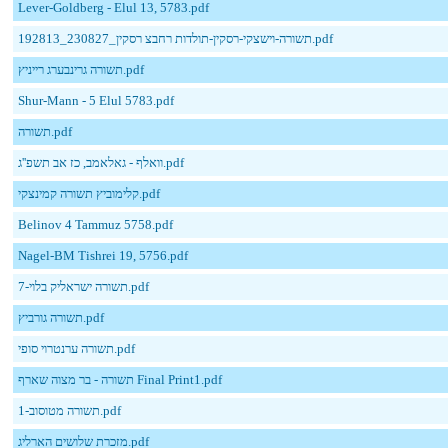
Lever-Goldberg - Elul 13, 5783.pdf
תשורה-וישצקי-רסקין-תולדות רחבצ רסקין_230827_192813.pdf
תשורה גרינבערג רייניץ.pdf
Shur-Mann - 5 Elul 5783.pdf
תשורה.pdf
וואלף - גאלאמב, כז אב תשפ''ג.pdf
קלימוביץ תשורה קמינצקי.pdf
Belinov 4 Tammuz 5758.pdf
Nagel-BM Tishrei 19, 5756.pdf
תשורה ישראליק בלוי-7.pdf
תשורה גורביץ.pdf
תשורה ערנטרוי סופי.pdf
תשורה - בר מצוה שארף Final Print1.pdf
תשורה מטוסוב-1.pdf
מזכרת שלושים הארליג.pdf