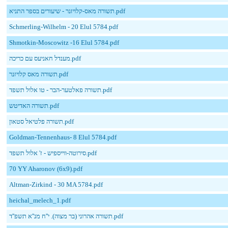
תשורה מאס-קלויזנר - שיעורים בספר התניא.pdf
Schmerling-Wilhelm - 20 Elul 5784.pdf
Shmotkin-Moscowitz -16 Elul 5784.pdf
מענדל חאניעס עם כריכה.pdf
תשורה מאס קלויזנר.pdf
תשורה פאלטער-הבר - טו אלול תשפד.pdf
תשורה האדיטש.pdf
תשורה פלטיאל סטאון.pdf
Goldman-Tennenhaus- 8 Elul 5784.pdf
סירוטה-ווייספיש - ז' אלול תשפד.pdf
70 YY Aharonov (6x9).pdf
Altman-Zirkind - 30 MA 5784.pdf
heichal_melech_1.pdf
תשורה אהרוני (בר מצוה). י''ח מנ''א תשפ''ד.pdf